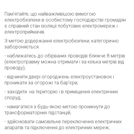
Пам’ятайте, що найважливішою вимогою
електробезпеки в особистому господарстві громадян
є справний стан ізоляції побутових електромереж і
електроприймачів.
З метою додержання електробезпеки, категорично
забороняється:
- наближатись до обірваних проводів ближче 8 метрів
(електротравму можна отримати і за кілька метрів від
проводу);
- відчиняти двері огороджень електроустановок і
проникати за огорожі та бар’єри;
- заходити на територію і в приміщення електричних
споруд;
- намагатися з будь-якою метою проникнути до
трансформаторних підстанцій,
- здійснювати самовільне переключення електричних
апаратів та підключення до електричних мереж;