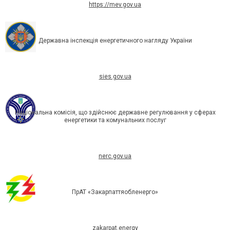
https://mev.gov.ua
Державна інспекція енергетичного нагляду України
sies.gov.ua
Національна комісія, що здійснює державне регулювання у сферах
енергетики та комунальних послуг
nerc.gov.ua
ПрАТ «Закарпаттяобленерго»
zakarpat.energy