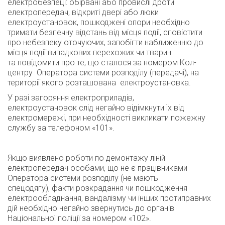
електробезпеці:
обірвані або провислі дроти
електропередач, відкриті двері або люки
електроустановок, пошкоджені опори
необхідно
тримати безпечну відстань від місця події, сповістити
про небезпеку оточуючих, запобігти наближенню до
місця події випадкових перехожих чи тварин
та
повідомити про те, що сталося за номером Кол-
центру Оператора системи розподілу (передачі), на
території якого розташована електроустановка.
У разі
загоряння електроприладів,
електроустановок
слід негайно відімкнути їх від
електромережі, при необхідності викликати пожежну
службу за телефоном
«101».
Якщо виявлено
роботи по демонтажу ліній
електропередач особами, що не є працівниками
Оператора системи розподілу
(не мають
спецодягу),
факти розкрадання чи пошкодження
електрообладнання,
вандалізму чи інших протиправних
дій необхідно негайно звернутись до органів
Національної поліції за номером
«102»
.