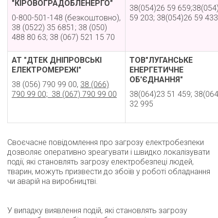
"КІРОВОГРАДОБЛЕНЕРГО"
38(054)26 59 659;38(054
0-800-501-148 (безкоштовно),
59 203; 38(054)26 59 433
38 (0522) 35 6851; 38 (050)
488 80 63; 38 (067) 521 15 70
АТ "ДТЕК ДНІПРОВСЬКІ
ТОВ"ЛУГАНСЬКЕ
ЕЛЕКТРОМЕРЕЖІ"
ЕНЕРГЕТИЧНЕ
ОБ'ЄДНАННЯ"
38 (056) 790 99 00,
38 (066)
790 99 00; 38 (067) 790 99 00
38(064)23 51 459; 38(06
32 995
Своєчасне повідомлення про загрозу електробезпеки
дозволяє оперативно зреагувати і швидко локалізувати
події, які становлять загрозу електробезпеці людей,
тварин, можуть призвести до збоїв у роботі обладнання
чи аварій на виробництві.
У випадку виявлення подій, які становлять загрозу