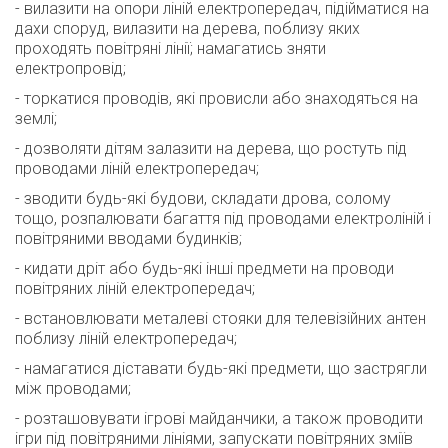
- вилазити на опори ліній електропередач, підійматися на
дахи споруд, вилазити на дерева, поблизу яких
проходять повітряні лінії; намагатись зняти
електропровід;
- торкатися проводів, які провисли або знаходяться на
землі;
- дозволяти дітям залазити на дерева, що ростуть під
проводами ліній електропередач;
- зводити будь-які будови, складати дрова, солому
тощо, розпалювати багаття під проводами електроліній і
повітряними вводами будинків;
- кидати дріт або будь-які інші предмети на проводи
повітряних ліній електропередач;
- встановлювати металеві стояки для телевізійних антен
поблизу ліній електропередач;
- намагатися діставати будь-які предмети, що застрягли
між проводами;
- розташовувати ігрові майданчики, а також проводити
ігри під повітряними лініями, запускати повітряних зміїв