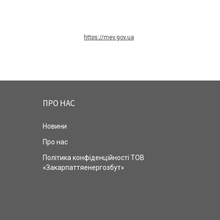
https://mev.gov.ua
ПРО НАС
Новини
Про нас
Політика конфіденційності ТОВ
«Закарпаттяенергозбут»