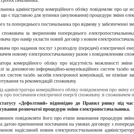
ктропостачальника.
альника адміністратор комерційного обліку повідомляє про це 
, що є підставою для зупинки (анулювання) процедури зміни еле
о та попереднього постачальника про відмову у забезпеченні змі
) споживача за зверненням попереднього електропостачальника 
ивача про намір укласти новий договір з новим електропостачал
вача про надання послуг з розподілу (передачі) електричної ене
ивачем новому електропостачальнику разом з повідомленням спож
атора комерційного обліку про відсутність можливості зміни
і за допомогою інформаційно-комунікаційних систем та/або за
х систем та/або засобів електронної комунікації, не пізніше з
нтування та рекомендацій споживачу.
д адміністратора комерційного обліку повідомлення про зміну е
ору про постачання електричної енергії споживачу зі споживачем 
татусу «Дефолтний» відповідно до Правил ринку під час 
асування розпочатої процедури зміни електропостачальника.
овинен повідомляти його про етапи виконання процедури зміни
а датою припинення постачання на умовах договору з попередні
чином надісланий новим електропостчальником адміністратору