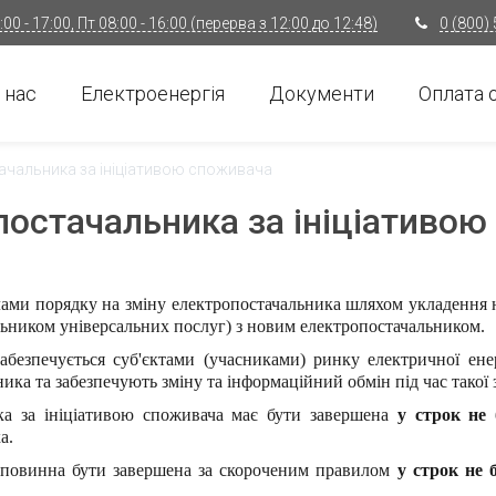
00 - 17:00, Пт 08:00 - 16:00 (перерва з 12:00 до 12:48)
0 (800)
 нас
Електроенергія
Документи
Оплата 
ачальника за ініціативою споживача
постачальника за ініціативо
ми порядку на зміну електропостачальника шляхом укладення но
льником універсальних послуг) з новим електропостачальником.
безпечується суб'єктами (учасниками) ринку електричної ене
ьника та забезпечують зміну та інформаційний обмін під час такої 
ка за ініціативою споживача має бути завершена
у строк не 
а.
 повинна бути завершена за скороченим правилом
у строк не 