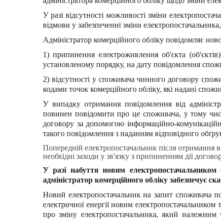
адміністратора комерційного обліку щодо зміни еле
У разі відсутності можливості зміни електропостач
відмови у забезпеченні зміни електропостачальника
Адміністратор комерційного обліку повідомляє новог
1) припинення електроживлення об'єкта (об'єктів
установленому порядку, на дату повідомлення спож
2) відсутності у споживача чинного договору спожи
кодами точок комерційного обліку, які надані спож
У випадку отримання повідомлення від адміністр
повинен повідомити про це споживача, у тому числ
договору за допомогою інформаційно-комунікаційни
такого повідомлення з наданням відповідного обґру
Попередній електропостачальник після отримання ві
необхідні заходи у зв'язку з припиненням дії догов
У разі набуття новим електропостачальником с
адміністратор комерційного обліку забезпечує ск
Новий електропостачальник на запит споживача п
електричної енергії новим електропостачальником т
про зміну електропостачальника, який належним 