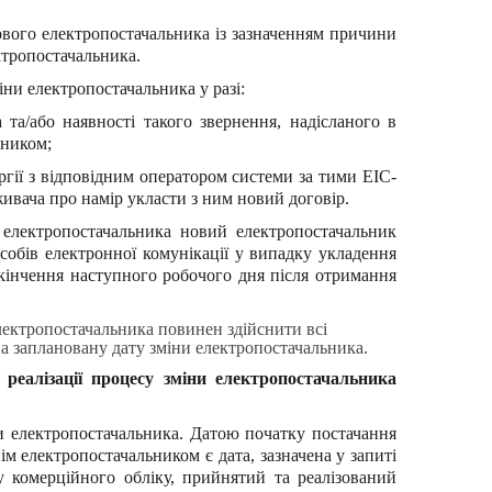
нового електропостачальника із зазначенням причини
ктропостачальника.
ни електропостачальника у разі:
та/або наявності такого звернення, надісланого в
ьником;
ргії з відповідним оператором системи за тими ЕІС-
ивача про намір укласти з ним новий договір.
 електропостачальника новий електропостачальник
собів електронної комунікації у випадку укладення
акінчення наступного робочого дня після отримання
лектропостачальника повинен здійснити всі
на заплановану дату зміни електропостачальника.
реалізації процесу зміни електропостачальника
 електропостачальника. Датою початку постачання
м електропостачальником є дата, зазначена у запиті
 комерційного обліку, прийнятий та реалізований