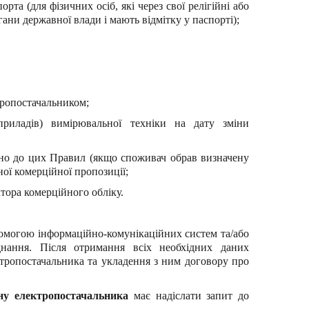
та (для фізичних осіб, які через свої релігійні або
ани державної влади і мають відмітку у паспорті);
тропостачальником;
риладів) вимірювальної техніки на дату зміни
ідно до цих Правил (якщо споживач обрав визначену
ої комерційної пропозиції;
тора комерційного обліку.
помогою інформаційно-комунікаційних систем та/або
днання. Після отримання всіх необхідних даних
тропостачальника та укладення з ним договору про
іну електропостачальника
має надіслати запит до