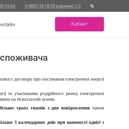
 50-59-60
0 (800) 33-18-33
код меню 2-2
онлайн
Кабінет
ю споживача
вого договору про постачання електричної енергії
ргії та учасниками роздрібного ринку електричної
зміни на безоплатній основі.
більше трьох тижнів з дня повідомлення
таким
більше 3 календарних днів при наявності однієї з