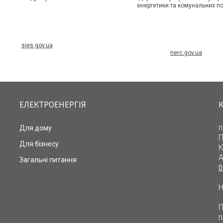
енергетики та комунальних п
sies.gov.ua
nerc.gov.ua
ЕЛЕКТРОЕНЕРГІЯ
п
Для дому
П
Для бізнесу
К
А
Загальні питання
0
Н
П
п