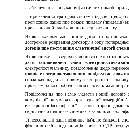
- забезпечення зчитування фактичних показів прил
- отримання оператором системи (адміністратором
прогнозних даних про покази приладу (приладів) ви
про авансовий платіж чи попередньою оплату.
Якщо споживач має чинний договір про постачанн
дострокове розірвання договору з боку попереднь
договір про постачання електричної енергії спожи
Якщо споживач звернувся до нового електропостача
дати запланованої зміни електропостачальни
електропостачальнику повідомлення щодо перенесе
новий електропостачальник повідомляє спожив
споживач надсилає новому електропостачальнику
протягом одного робочого дня надсилає адміністра
Повідомлення про намір укласти новий договір 
комунікації на умовах оприлюдненої комерційної 
електронної ідентифікації, а якщо сторони домовл
скріпленого підписом споживача за допомогою інфор
1) персональні дані (прізвище, ім'я, по батькові)
фізичних осіб - підприємців: витяг з ЄДР, роздр