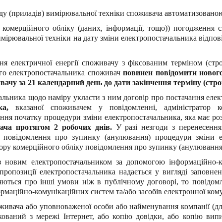
аду (приладів) вимірювальної техніки споживача автоматизовано
 комерційного обліку (даних, інформації, тощо)) погодження
мірювальної техніки на дату зміни електропостачальника відпо
я електричної енергії споживачу з фіксованим терміном (стро
ого електропостачальника споживач
повинен повідомити новог
вачу за 21 календарний день до дати закінчення терміну (строк
льника щодо наміру укласти з ним договір про постачання елек
ка,
вказаної споживачем у повідомленні, адміністратор к
ння початку процедури зміни електропостачальника, яка має р
ача протягом 2 робочих днів.
У разі незгоди з перенесення
 повідомлення про зупинку (анулювання) процедури зміни е
тору комерційного обліку повідомлення про зупинку (анулювання
з новим електропостачальником за допомогою інформаційно-ко
пропозиції електропостачальника надається у вигляді заповне
яються про інші умови ніж в публічному договорі, то повідом
маційно-комунікаційних систем та/або засобів електронної кому
 споживача або уповноваженої особи або найменування компанії (д
укований з мережі Інтернет, або копію довідки, або копію вип