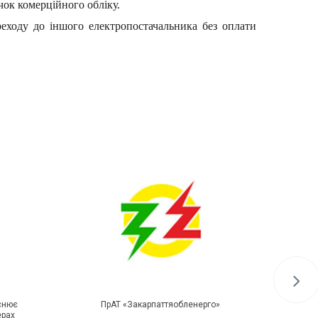
чок комерційного обліку.
еходу до іншого електропостачальника без оплати
йснює
ПрАТ «Закарпаттяобленерго»
Дізн
ерах
переві