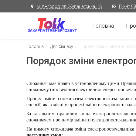
м. Ужгород, пл. Жупанатська, 18
Пн-Чт 08:
Головна
Про
Головна
/
Для бізнесу
/
Порядок зміни електропост
Порядок зміни електро
Споживач має право в установленому цими Правила
споживачу (постачання електричної енергії постача
Процес зміни споживачем електропостачальника за
енергії, які задіяні у процесі зміни електропостачал
За загальним правилом зміна електропостачальни
споживачем про намір змінити електропостачальник
На вимогу споживача зміна електропостачальника
наступних умов: