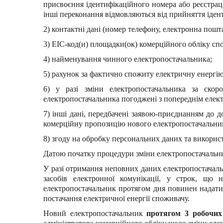
присвоєння ідентифікаційного номера або реєстрацій
інші переконання відмовляються від прийняття ідент
2) контактні дані (номер телефону, електронна пошт
3) ЕІС-код(и) площадки(ок) комерційного обліку сп
4) найменування чинного електропостачальника;
5) рахунок за фактично спожиту електричну енергі
6) у разі зміни електропостачальника за ско
електропостачальника погоджені з попереднім елек
7) інші дані, передбачені заявою-приєднанням до 
комерційну пропозицію нового електропостачальника)
8) згоду на обробку персональних даних та використ
Датою початку процедури зміни електропостачальни
У разі отримання неповних даних електропостачаль
засобів електронної комунікації, у строк, що
електропостачальник протягом дня повинен надати
постачання електричної енергії споживачу.
Новий електропостачальник
протягом 3 робочих