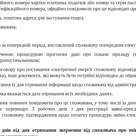
ного номера картки платника податків або номер та серія паспор
ифікаційного номера, офіційно повідомили про це відповідні орг
а, поштова адреса для листування тощо);
оживача;
ю за попередній період, виставлений споживачу попереднім елек
роченою процедурою прогнозні дані про покази приладу (п
тропостачальником;
договору про постачання електричної енергії споживачу відпов
, інші документи, які можуть бути потрібні відповідно до обран
ання їх для отримання інформації щодо споживача від адміністра
ка вважається дата отримання всіх необхідних даних.
ник повинен повідомити про це споживача, у тому числі за до
 не перевищує 3 робочих днів з дня реєстрації заяви-приє
 споживачу підтвердження щодо початку процедури зміни елек
 днів від дня отримання звернення від споживача про зм