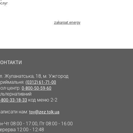
ослуг
zakarpat.energy
Мобіль
КОНТАКТИ
л. Жупанатська, 18, м. Ужгород
риймальня:
(0312) 61-71-00
ол-центр:
0-800-50-59-60
льтернативний
код меню 2-2
-800-33-18-33
аписати нам:
tov@zez.tolk.ua
н-Чт 08:00 - 17:00, Пт 08:00 - 16:00
ерерва 12:00 - 12:48