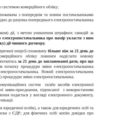
ю системою комерційного обліку;
 споживача з попереднім та новим постачальниками
відно до рахунка попереднього електропостачальника
ком) дії, з метою уникнення штрафних санкцій за
о електропостачальника про намір укласти з ним
у) дії чинного договору.
тричної енергії споживачу
більше ніж за 21 день до
омерційного обліку повинен надіслати новому
озпочатись
за 21 день до запланованої дати, про що
м початку процедури зміни електропостачальника
лектропостачальника. Новий електропостачальник
) процедури зміни електропостачальника.
мунікаційних систем та/або засобів електронної
ної заяви-приєднання, підписаної з використанням
лення подається у вигляді електронного документу,
нікації.
ля юридичної особи), а також для юридичних осіб та
иски з ЄДР; для фізичних осіб: копію довідки про