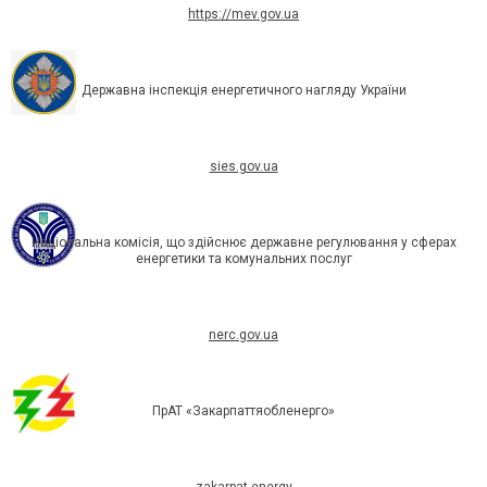
https://mev.gov.ua
Державна інспекція енергетичного нагляду України
sies.gov.ua
Національна комісія, що здійснює державне регулювання у сферах
енергетики та комунальних послуг
nerc.gov.ua
ПрАТ «Закарпаттяобленерго»