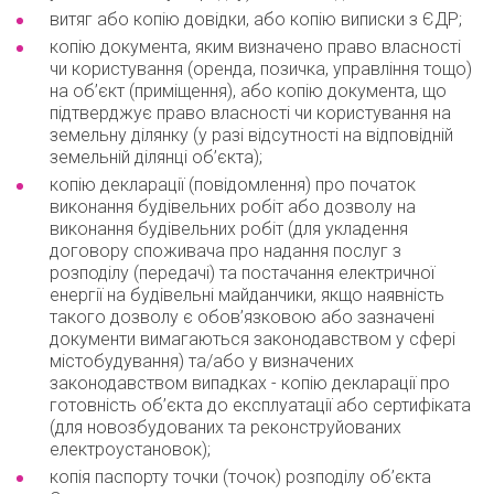
витяг або копію довідки, або копію виписки з ЄДР;
копію документа, яким визначено право власності
чи користування (оренда, позичка, управління тощо)
на об’єкт (приміщення), або копію документа, що
підтверджує право власності чи користування на
земельну ділянку (у разі відсутності на відповідній
земельній ділянці об’єкта);
копію декларації (повідомлення) про початок
виконання будівельних робіт або дозволу на
виконання будівельних робіт (для укладення
договору споживача про надання послуг з
розподілу (передачі) та постачання електричної
енергії на будівельні майданчики, якщо наявність
такого дозволу є обов’язковою або зазначені
документи вимагаються законодавством у сфері
містобудування) та/або у визначених
законодавством випадках - копію декларації про
готовність об’єкта до експлуатації або сертифіката
(для новозбудованих та реконструйованих
електроустановок);
копія паспорту точки (точок) розподілу об’єкта