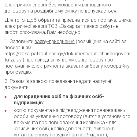
електричної енергії без укладення відповідного
договору на роздрібному ринку не допускається.
Для того, щоб обрати та приєднатися до постачальника
електричної енергії ТОВ «Закарпаттяенергозбут» в
якості споживача, Вам необхідно:
1. Заповнити
заяву-приєднання
(розміщена на сайті за
посиланням
https://zakarpatzbut.energy/dokumenti/publichni-dogovori-
ta-zaiavi
) про приєднання до умов договору про
постачання електричної та вказати вибрану комерційну
пропозицію.
2. Разом із заявою-приєднання надати наступні
документи:
для юридичних осіб та фізичних осіб-
підприємців:
копію документа на підтвердження повноважень
особи на укладення договору (витяг з установчого
документа про повноваження керівника - для
юридичних осіб, копію довіреності, виданої в
установленому порядку), за необхідності;